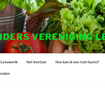
NDERS VERENIGING L
 Leeuwerik
Het bestuur
Hoe kan ik een tuin huren?
ronden