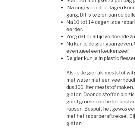
Roer het mengsel 2x per dag 
Na ongeveer drie dagen komt 
gang. Dit is te zien aan de bel
Na 10 tot 14 dagen is de raba
eerder.
Zorg dat er altijd voldoende z
Nu kan je de gier gaan zeven.
eventueel een keukenzeef.
De gier kun je in plastic fles
Als je de gier als meststof w
met water met een veerhouding 
dus 100 liter meststof maken.
gieten. Door de stoffen die zic
goed groeien en beter bestand
rupsen. Bespuit het gewas ee
met het rabarberaftreksel. Bi
gieten