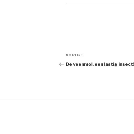
Berichtnavigatie
Vorig
VORIGE
bericht
De veenmol, een lastig insect