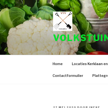
Naar
de
inhoud
springen
VOLKSTUI
Home
Locaties Kerklaan en
Contactformulier
Platteg
GEPLAATST
27 MEI 2020
DOOR
INEKE