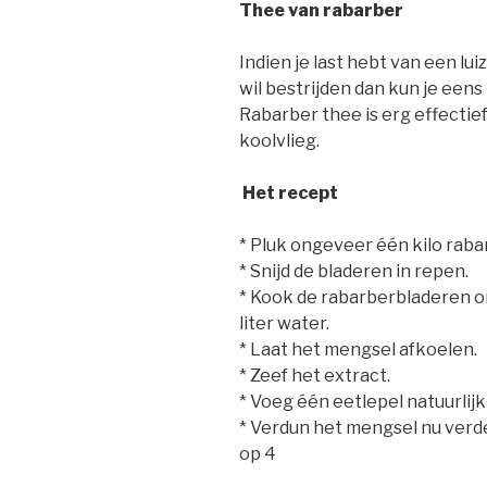
Thee van rabarber
Indien je last hebt van een lui
wil bestrijden dan kun je ee
Rabarber thee is erg effectief
koolvlieg.
Het recept
* Pluk ongeveer één kilo rab
* Snijd de bladeren in repen.
* Kook de rabarberbladeren o
liter water.
* Laat het mengsel afkoelen.
* Zeef het extract.
* Voeg één eetlepel natuurlij
* Verdun het mengsel nu verd
op 4