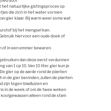
goed door.
het natuurlijke gistingsproces op
letjes die zich in het water vormen
rbergier klaar. Bij warm weer soms wat
uurstof bij het mengsel kan.
 Gebruik hiervoor een oude doek of
sen of in een emmer bewaren.
il gebruiken dan deze eerst verdunnen
van 1 op 10. Van 10 liter gier kun je
 De gier op de aarde rond de planten
h in de gier bevinden, zullen de planten
 zijn tegen bladluizen en
ns in de week of om de twee weken
j koolgewassen alleen rond de stam