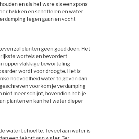
houden en als het ware als een spons
door hakken en schoffelen en water
t verdamping tegen gaan en vocht
geven zal planten geen goed doen. Het
rijkste wortels en bevordert
an oppervlakkige beworteling
aarder wordt voor droogte. Het is
inke hoeveelheid water te geven dan
s geschreven voorkom je verdamping
n niet meer schijnt, bovendien heb je
an planten en kan het water dieper
fde waterbehoefte. Teveel aan water is
 dan een tekort aan water. Ter