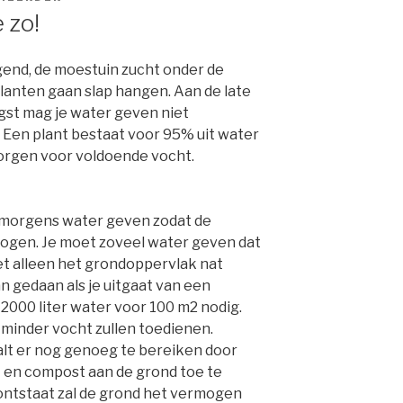
 zo!
gend, de moestuin zucht onder de
 planten gaan slap hangen. Aan de late
st mag je water geven niet
. Een plant bestaat voor 95% uit water
e zorgen voor voldoende vocht.
s-morgens water geven zodat de
ogen. Je moet zoveel water geven dat
et alleen het grondoppervlak nat
 gedaan als je uitgaat van een
 2000 liter water voor 100 m2 nodig.
e minder vocht zullen toedienen.
lt er nog genoeg te bereiken door
 en compost aan de grond toe te
 ontstaat zal de grond het vermogen