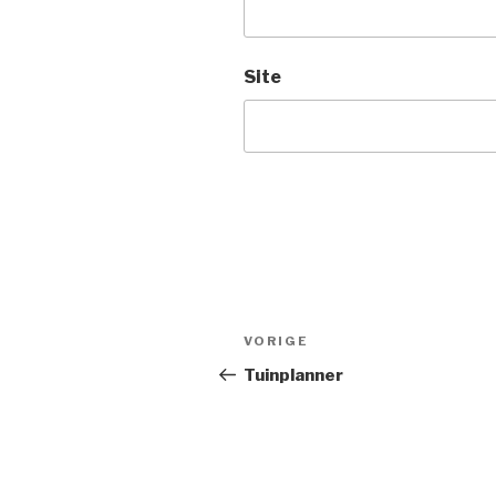
Site
Berichtnavigatie
Vorig
VORIGE
bericht
Tuinplanner