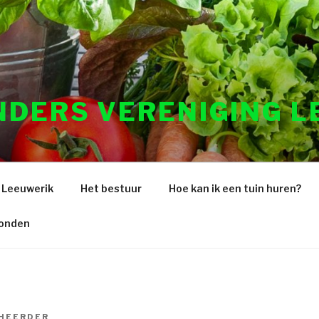
NDERS VERENIGING L
 Leeuwerik
Het bestuur
Hoe kan ik een tuin huren?
ronden
HEERDER