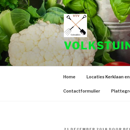
Naar
de
inhoud
springen
VOLKSTUI
Home
Locaties Kerklaan en
Contactformulier
Platteg
GEPLAATST
21 DECEMBER 2018
DOOR
BE