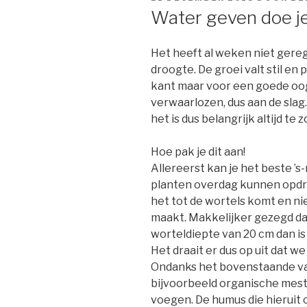
OP
Water geven doe je
Het heeft al weken niet gere
droogte. De groei valt stil en
kant maar voor een goede oog
verwaarlozen, dus aan de slag
het is dus belangrijk altijd t
Hoe pak je dit aan!
Allereerst kan je het beste ’
planten overdag kunnen opdr
het tot de wortels komt en ni
maakt. Makkelijker gezegd dan
worteldiepte van 20 cm dan is
Het draait er dus op uit dat w
Ondanks het bovenstaande va
bijvoorbeeld organische mest
voegen. De humus die hieruit