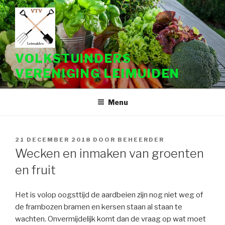
Naar
de
inhoud
springen
VOLKSTUINDERS
VERENIGING LEIMUIDEN
Menu
GEPLAATST
21 DECEMBER 2018
DOOR
BEHEERDER
OP
Wecken en inmaken van groenten
en fruit
Het is volop oogsttijd de aardbeien zijn nog niet weg of
de frambozen bramen en kersen staan al staan te
wachten. Onvermijdelijk komt dan de vraag op wat moet