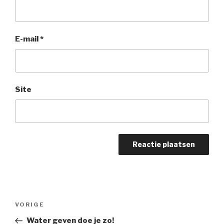
E-mail
*
Site
Berichtnavigatie
Vorig
VORIGE
bericht
Water geven doe je zo!